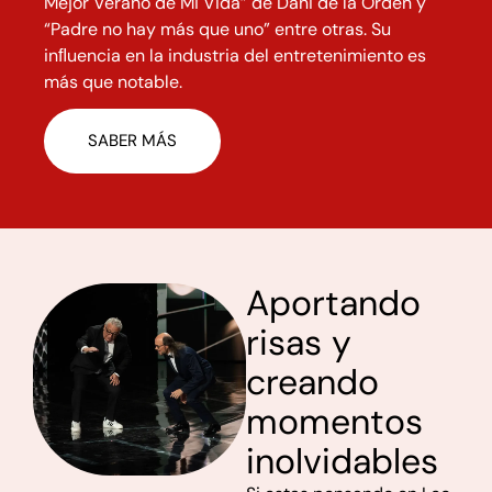
Mejor
Verano de Mi Vida” de Dani de la Orden y
“Padre no hay más que uno” entre otras. Su
inﬂuencia en la
industria del entretenimiento es
más que notable.
SABER MÁS
Aportando
risas y
creando
momentos
inolvidables