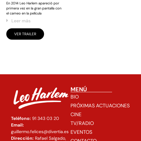
En 2014 Leo Harlem apareció por
primera vez en la gran pantalla con
el cameo en la película
Leer más
VER TRAILER
MENÚ
BIO
PRÓXIMAS ACTUACIONES
CINE
Teléfono:
91 343 03 20
TV/RADIO
Email:
EVENTOS
guillermo.felices@divertia.es
Dirección:
Rafael Salgado,
CONTACTO