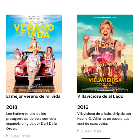
El mejor verano de mi vida
Villaviciosa de al Lado
2018
2016
Leo Harlem es uno de los
Villaviciosa de al lado, dirigida por
protagonistas de esta comedia
Nacho G. Velilla, es un pueblo que
española dirigida por Dani De la
está de capa caída.
Orden.
Leer más
Leer más